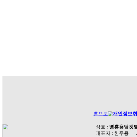
홈으로
개인정보
상호 :
영흥용담갯
대표자 : 한주용