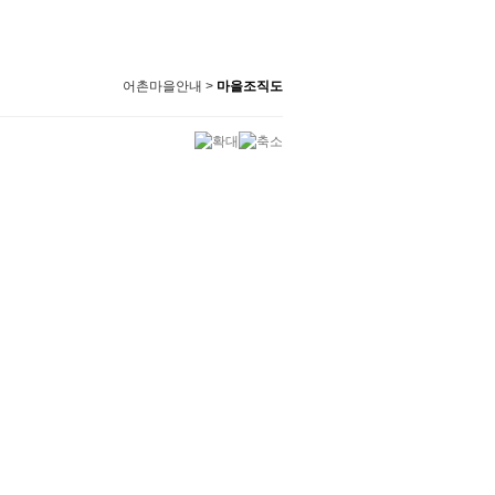
어촌마을안내 >
마을조직도