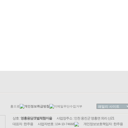
홈으로
개인정보취급방침
이메일무단수집거부
상호 :
영흥용담갯벌체험마을
사업장주소 : 인천 옹진군 영흥면 외리 산21
대표자 : 한주용
사업자번호 :
개인정보보호책임자 : 한주용
134-13-74668