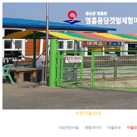
어촌마을안내
체
대표자인사말
체험이미지
마을안내
마을조