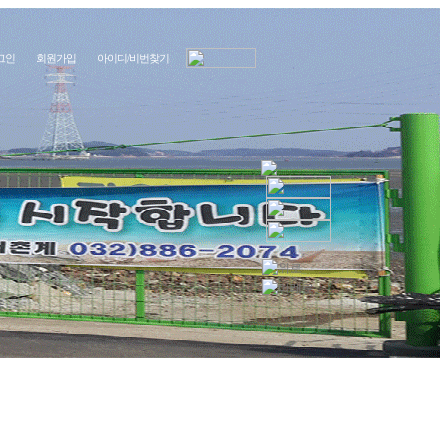
그인
회원가입
아이디/비번찾기
주변안내
고객게시판