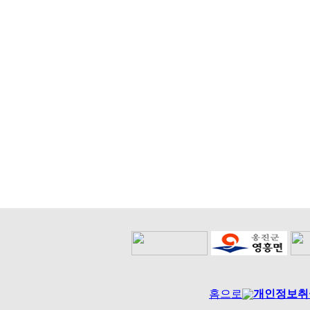
홈으로
개인정보취