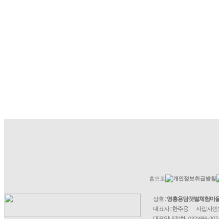
홈으로
개인정보취급방침
상호 :
영흥용담갯벌체험마
대표자 : 한주용
사업자번호
대표안내전화 :
032)886-207