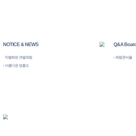
어촌마을안내
체험장소개
체험
NOTICE & NEWS
Q&A Boar
차별화된 갯벌체험
체험준비물
아름다운 영흥도