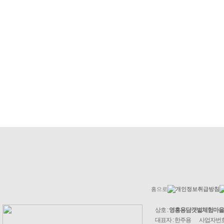
홈으로
개인정보취급방침
상호 :
영흥용담갯벌체험마을
대표자 : 한주용
사업자번호