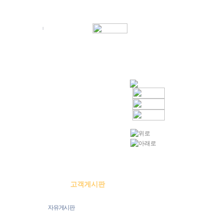
그인
회원가입
아이디/비번찾기
주변안내
고객게시판
자유게시판