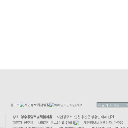
홈으로
개인정보취급방침
이메일무단수집거부
상호 :
영흥용담갯벌체험마을
사업장주소 : 인천 옹진군 영흥면 외리 산21
대표자 : 한주용
사업자번호 :
개인정보보호책임자 : 한주용
134-13-74668