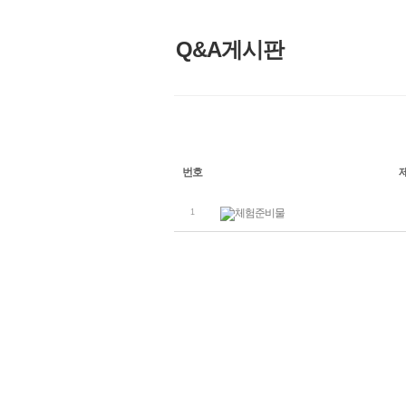
Q&A게시판
번호
체험준비물
1