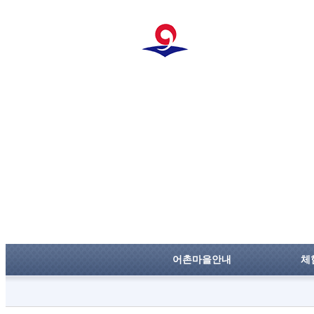
어촌마을안내
체