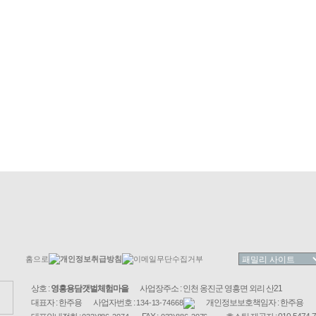
홈으로
개인정보취급방침
이메일무단수집거부
상호 :
영흥용담갯벌체험마을
사업장주소 : 인천 옹진군 영흥면 외리 산21
대표자 : 한주용
사업자번호 :
개인정보보호책임자 : 한주용
134-13-74668