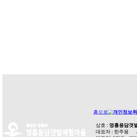
홈으로
개인정보
상호 :
영흥용담갯
대표자 : 한주용