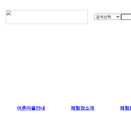
어촌마을안내
체험장소개
체험